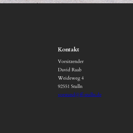
Kontakt
Vorsitzender
David Raab
Weideweg 4
92551 Stulln
vorstand@ff-stulln.de